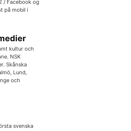
 2 / Facebook og
t på mobil i
 medier
amt kultur och
kåne. NSK
er. Skånska
almö, Lund,
linge och
örsta svenska