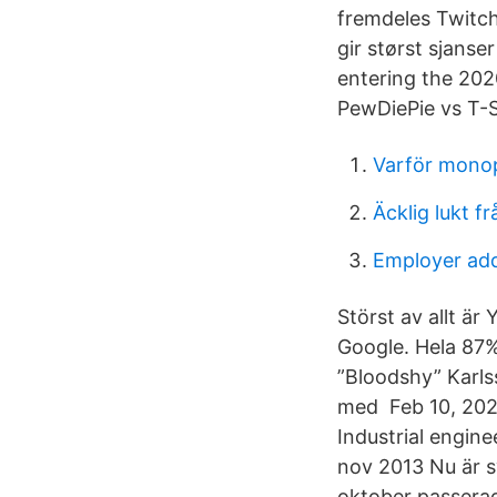
fremdeles Twitch
gir størst sjans
entering the 202
PewDiePie vs T-S
Varför mono
Äcklig lukt f
Employer ad
Störst av allt ä
Google. Hela 87
”Bloodshy” Karls
med Feb 10, 2021
Industrial engi
nov 2013 Nu är sv
oktober passerad