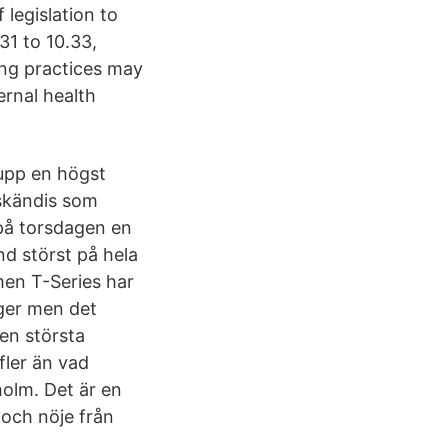
 legislation to
1 to 10.33,
ing practices may
ernal health
 upp en högst
dskändis som
 på torsdagen en
nd störst på hela
men T-Series har
nger men det
en största
fler än vad
holm. Det är en
 och nöje från