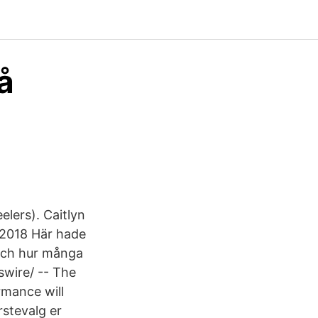
å
elers). Caitlyn
 2018 Här hade
 och hur många
wire/ -- The
rmance will
rstevalg er