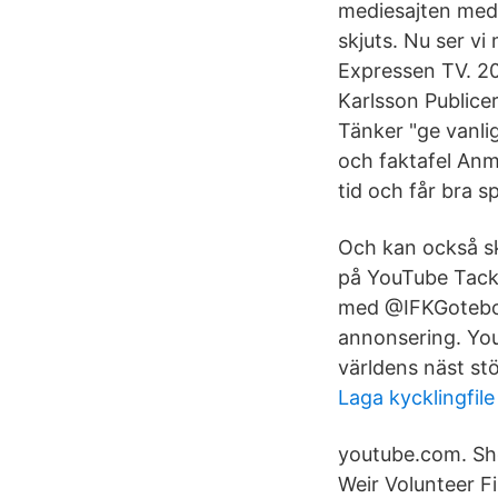
mediesajten med 
skjuts. Nu ser v
Expressen TV. 20
Karlsson Publicer
Tänker "ge vanlig
och faktafel An
tid och får bra s
Och kan också sk
på YouTube Tack!
med @IFKGotebo
annonsering. You
världens näst st
Laga kycklingfile 
youtube.com. Sho
Weir Volunteer Fi