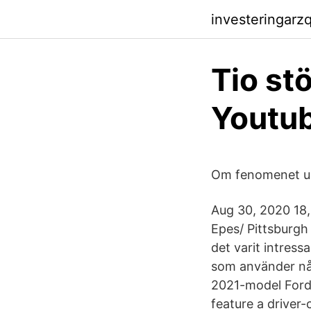
investeringarz
Tio st
Youtub
Om fenomenet un
Aug 30, 2020 18, 
Epes/ Pittsburgh
det varit intres
som använder nå
2021-model Ford 
feature a driver