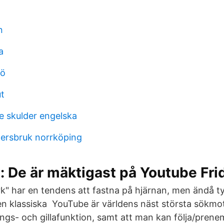
n
a
mö
ut
 skulder engelska
ersbruk norrköping
n: De är mäktigast på Youtube Fri
k" har en tendens att fastna på hjärnan, men ändå ty
den klassiska YouTube är världens näst största sökmo
s- och gillafunktion, samt att man kan följa/prenem