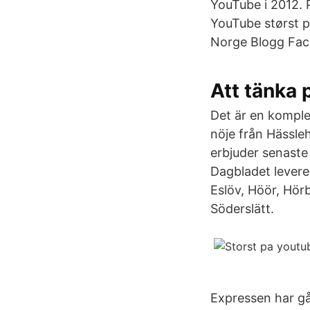
YouTube i 2012. P
YouTube størst p
Norge Blogg Fac
Att tänka 
Det är en komple
nöje från Hässle
erbjuder senaste
Dagbladet levere
Eslöv, Höör, Hör
Söderslätt.
Expressen har g