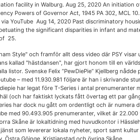
cation facility in Walburg. Aug 25, 2020 An initiation of
ency Powers of Governor Act, 1945 PA 302, MCL 10.3
V via YouTube Aug 14, 2020 Past discriminatory hous
rpetuating the significant disparities in infant and mat
of 25.
am Style" och framför allt dess video där PSY visar
ns kallad "hästdansen", har gjort honom till en värl
lla listor. Svenske Felix ”PewDiePie” Kjellberg nådde
tube – med 11.930.981 följare är han i skrivande stu
diepie har legat före T-Series i antal prenumeranter 
 i häl (och har faktiskt lyckats fått övertag ett par gå
Series har dock nu gått om ordentligt och är numera d
be med 90.493.905 prenumeranter, vilket är 22.000 
orra Skåne är lokaltidning med huvudkontor i Hässle
jänst som levererar lokala nyheter, sport samt kultur
, Östra Göinge, Kristianstad och övriga Skåne.