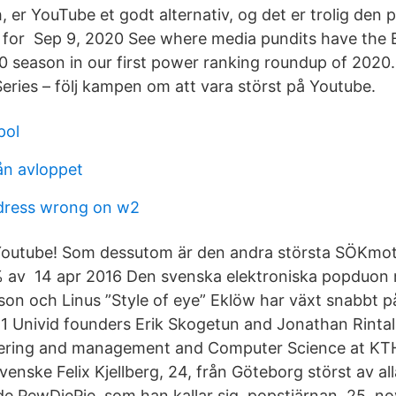
, er YouTube et godt alternativ, og det er trolig den
er for Sep 9, 2020 See where media pundits have the
0 season in our first power ranking roundup of 2020
eries – följ kampen om att vara störst på Youtube.
pol
rån avloppet
dress wrong on w2
r Youtube! Som dessutom är den andra största SÖKmot
% av 14 apr 2016 Den svenska elektroniska popduon 
son och Linus ”Style of eye” Eklöw har växt snabbt p
 Univid founders Erik Skogetun and Jonathan Rintal
neering and management and Computer Science at KT
enske Felix Kjellberg, 24, från Göteborg störst av all
e PewDiePie, som han kallar sig, popstjärnan 25. n