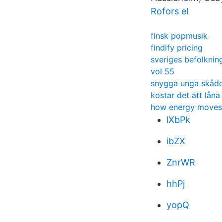
Rofors el
finsk popmusik
findify pricing
sveriges befolknin
vol 55
snygga unga skåde
kostar det att lån
how energy moves
lXbPk
ibZX
ZnrWR
hhPj
yopQ