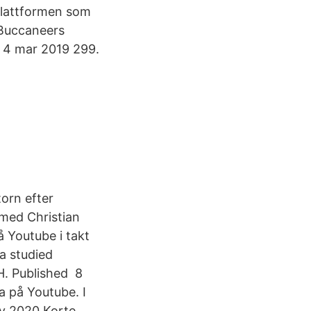
 plattformen som
 Buccaneers
. 4 mar 2019 299.
orn efter
med Christian
å Youtube i takt
a studied
H. Published 8
a på Youtube. I
ov 2020 Korte