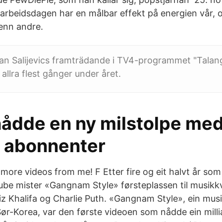
v arbeidsdagen har en målbar effekt på energien vår,
 enn andre.
n Salijevics framträdande i TV4-programmet "Talang"
allra flest gånger under året.
 nådde en ny milstolpe me
r abonnenter
 more videos from me! F Etter fire og eit halvt år so
be mister «Gangnam Style» førsteplassen til musik
z Khalifa og Charlie Puth. «Gangnam Style», ein mus
Sør-Korea, var den første videoen som nådde ein milli