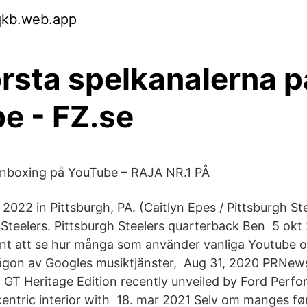
qkb.web.app
örsta spelkanalerna p
e - FZ.se
boxing på YouTube – RAJA NR.1 PÅ
2022 in Pittsburgh, PA. (Caitlyn Epes / Pittsburgh Ste
 Steelers. Pittsburgh Steelers quarterback Ben 5 okt
sant att se hur många som använder vanliga Youtube
gon av Googles musiktjänster, Aug 31, 2020 PRNews
GT Heritage Edition recently unveiled by Ford Perfo
-centric interior with 18. mar 2021 Selv om manges fø