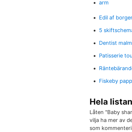
arm
Edil af borge
5 skiftschem
Dentist mal
Patisserie to
Räntebärande
Fiskeby papp
Hela lista
Låten "Baby shar
vilja ha mer av 
som kommentering