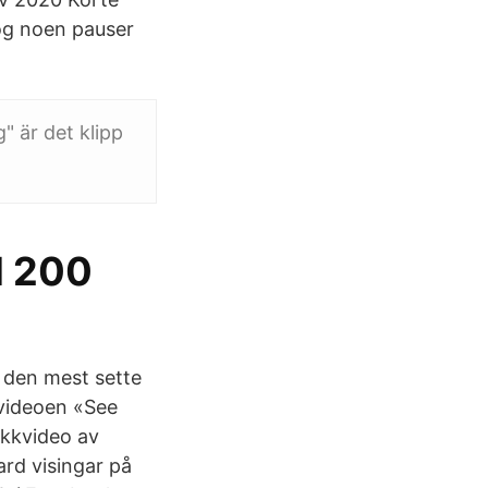
 og noen pauser
 är det klipp
d 200
m den mest sette
kvideoen «See
ikkvideo av
ard visingar på