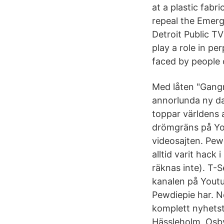
at a plastic fabri
repeal the Emerg
Detroit Public T
play a role in pe
faced by people 
Med låten "Gangn
annorlunda ny da
toppar världens a
drömgräns på You
videosajten. Pew
alltid varit hack
räknas inte). T-
kanalen på Youtu
Pewdiepie har. N
komplett nyhetst
Hässleholm, Osby