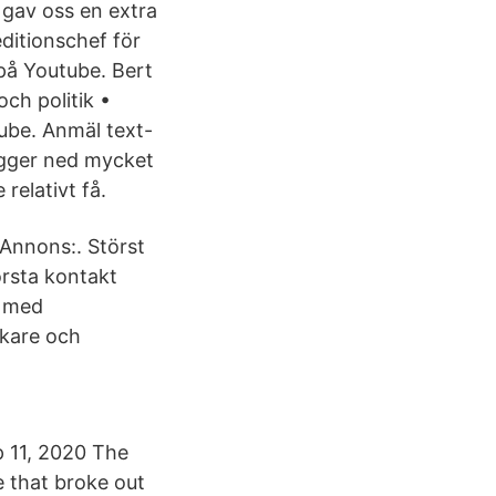
 gav oss en extra
ditionschef för
på Youtube. Bert
och politik •
tube. Anmäl text-
ägger ned mycket
relativt få.
Annons:. Störst
örsta kontakt
e med
ökare och
p 11, 2020 The
e that broke out