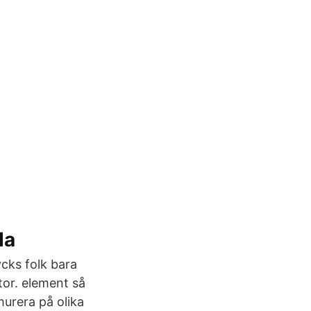
da
cks folk bara
tor. element så
urera på olika