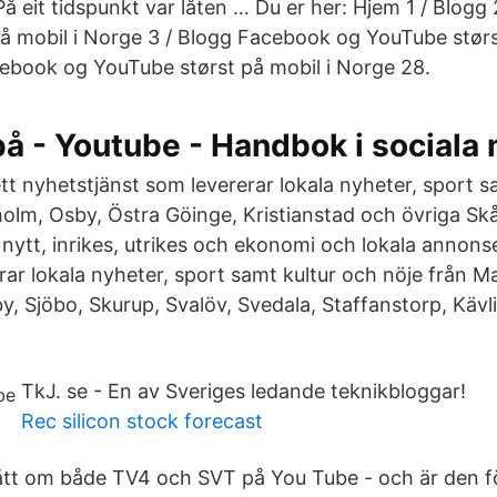
å eit tidspunkt var låten … Du er her: Hjem 1 / Blogg
å mobil i Norge 3 / Blogg Facebook og YouTube størs
ebook og YouTube størst på mobil i Norge 28.
på - Youtube - Handbok i sociala
tt nyhetstjänst som levererar lokala nyheter, sport s
holm, Osby, Östra Göinge, Kristianstad och övriga S
 nytt, inrikes, utrikes och ekonomi och lokala annons
rar lokala nyheter, sport samt kultur och nöje från M
by, Sjöbo, Skurup, Svalöv, Svedala, Staffanstorp, Käv
TkJ. se - En av Sveriges ledande teknikbloggar!
Rec silicon stock forecast
ått om både TV4 och SVT på You Tube - och är den f