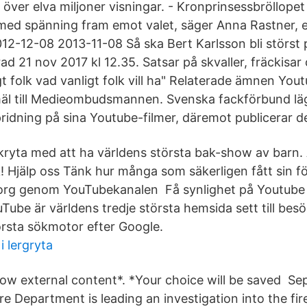
över elva miljoner visningar. - Kronprinsessbröllopet
i med spänning fram emot valet, säger Anna Rastner, e
12-12-08 2013-11-08 Så ska Bert Karlsson bli störst 
ad 21 nov 2017 kl 12.35. Satsar på skvaller, fräckisar 
t folk vad vanligt folk vill ha" Relaterade ämnen You
mäl till Medieombudsmannen. Svenska fackförbund l
pridning på sina Youtube-filmer, däremot publicerar de 
ryta med att ha världens största bak-show av barn. 
 Hjälp oss Tänk hur många som säkerligen fått sin f
rg genom YouTubekanalen Få synlighet på Youtub
Tube är världens tredje största hemsida sett till bes
örsta sökmotor efter Google.
i lergryta
w external content*. *Your choice will be saved Se
re Department is leading an investigation into the fir