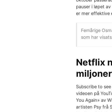
pauser i løpet a
er mer effektive
Femårige Osma
som har visats 
Netflix
miljone
Subscribe to see
videoen på YouTu
You Again» av Wi
artisten Psy frå 